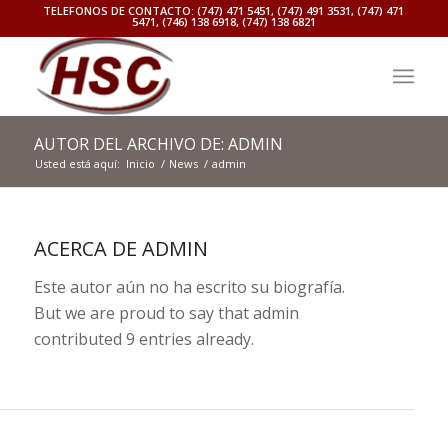
TELEFONOS DE CONTACTO: (747) 471 5451, (747) 491 3531, (747) 471
5471, (746) 138 6918, (747) 138 6821
AUTOR DEL ARCHIVO DE: ADMIN
Usted está aquí:
Inicio
/
News
/
admin
ACERCA DE
ADMIN
Este autor aún no ha escrito su biografía.
But we are proud to say that
admin
contributed 9 entries already.